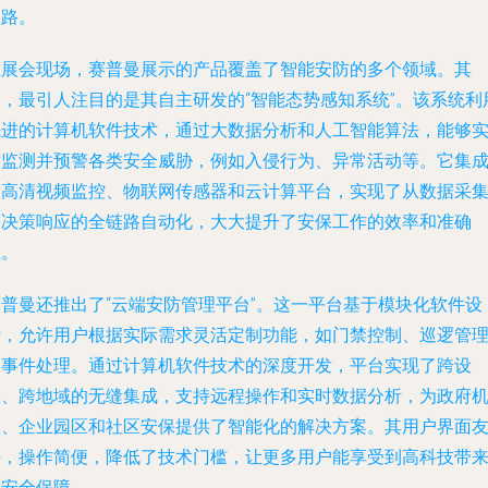
思路。
在展会现场，赛普曼展示的产品覆盖了智能安防的多个领域。其
中，最引人注目的是其自主研发的“智能态势感知系统”。该系统利
先进的计算机软件技术，通过大数据分析和人工智能算法，能够
时监测并预警各类安全威胁，例如入侵行为、异常活动等。它集
了高清视频监控、物联网传感器和云计算平台，实现了从数据采
到决策响应的全链路自动化，大大提升了安保工作的效率和准确
性。
赛普曼还推出了“云端安防管理平台”。这一平台基于模块化软件设
计，允许用户根据实际需求灵活定制功能，如门禁控制、巡逻管
和事件处理。通过计算机软件技术的深度开发，平台实现了跨设
备、跨地域的无缝集成，支持远程操作和实时数据分析，为政府
构、企业园区和社区安保提供了智能化的解决方案。其用户界面
好，操作简便，降低了技术门槛，让更多用户能享受到高科技带
的安全保障。