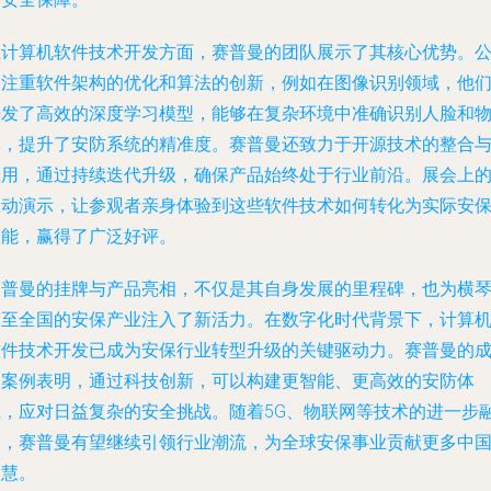
在计算机软件技术开发方面，赛普曼的团队展示了其核心优势。
司注重软件架构的优化和算法的创新，例如在图像识别领域，他
开发了高效的深度学习模型，能够在复杂环境中准确识别人脸和
体，提升了安防系统的精准度。赛普曼还致力于开源技术的整合
应用，通过持续迭代升级，确保产品始终处于行业前沿。展会上
互动演示，让参观者亲身体验到这些软件技术如何转化为实际安
效能，赢得了广泛好评。
赛普曼的挂牌与产品亮相，不仅是其自身发展的里程碑，也为横
乃至全国的安保产业注入了新活力。在数字化时代背景下，计算
软件技术开发已成为安保行业转型升级的关键驱动力。赛普曼的
功案例表明，通过科技创新，可以构建更智能、更高效的安防体
系，应对日益复杂的安全挑战。随着5G、物联网等技术的进一步
合，赛普曼有望继续引领行业潮流，为全球安保事业贡献更多中
智慧。